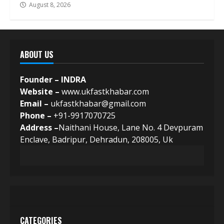
August 8, 2026
ABOUT US
Founder – INDRA
Website –
www.ukfastkhabar.com
Email –
ukfastkhabar@gmail.com
Phone –
+91-9917070725
Address –
Naithani House, Lane No. 4 Devpuram
Enclave, Badripur, Dehradun, 208005, Uk
CATEGORIES