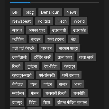
BJP
blog
Dehardun
News
Newsbeat
Politics
Tech
World
अपराध
आपका शहर
उत्तरकाशी
उत्तराखंड
ऋषिकेश
क्राइम
खबर हटकर
खेल
चलो चले देवभूमि
चारधाम
चारधाम यात्रा
टेक्नॉलॉजी
ट्रेंडिंग खबरें
ताज़ा ख़बर
ताज़ा ख़बरें
दिल्ली
दुर्घटना
देश-विदेश
देहरादून
देहरादून/मसूरी
धर्म-संस्कृति
धामी सरकार
नैनीताल
न्यूज़
पर्यटन
बाजार
भारत
मनोरंजन
मौसम
राजधानी दिल्ली
राजनीति
रुद्रपुर
विदेश
शिक्षा
सोशल मीडिया वायरल