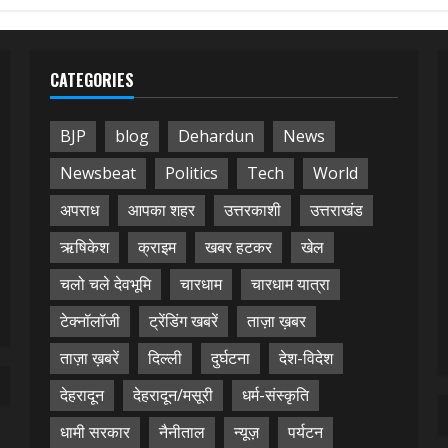
CATEGORIES
BJP
blog
Dehardun
News
Newsbeat
Politics
Tech
World
अपराध
आपका शहर
उत्तरकाशी
उत्तराखंड
ऋषिकेश
क्राइम
खबर हटकर
खेल
चलो चले देवभूमि
चारधाम
चारधाम यात्रा
टेक्नॉलॉजी
ट्रेंडिंग खबरें
ताज़ा ख़बर
ताज़ा ख़बरें
दिल्ली
दुर्घटना
देश-विदेश
देहरादून
देहरादून/मसूरी
धर्म-संस्कृति
धामी सरकार
नैनीताल
न्यूज़
पर्यटन