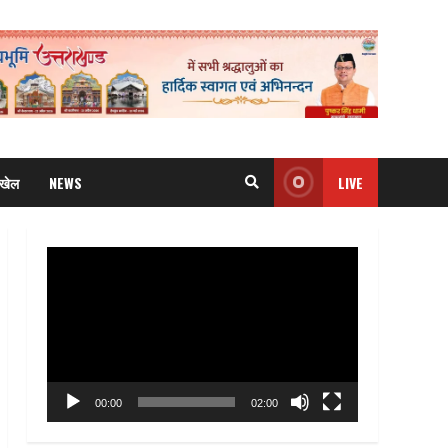
खेल
NEWS
LIVE
Video
Player
00:00
02:00