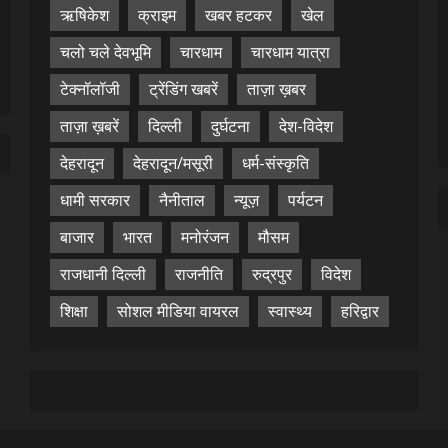
ऋषिकेश
क्राइम
खबर हटकर
खेल
चलो चले देवभूमि
चारधाम
चारधाम यात्रा
टेक्नॉलॉजी
ट्रेंडिंग खबरें
ताज़ा ख़बर
ताज़ा ख़बरें
दिल्ली
दुर्घटना
देश-विदेश
देहरादून
देहरादून/मसूरी
धर्म-संस्कृति
धामी सरकार
नैनीताल
न्यूज़
पर्यटन
बाजार
भारत
मनोरंजन
मौसम
राजधानी दिल्ली
राजनीति
रुद्रपुर
विदेश
शिक्षा
सोशल मीडिया वायरल
स्वास्थ्य
हरिद्वार