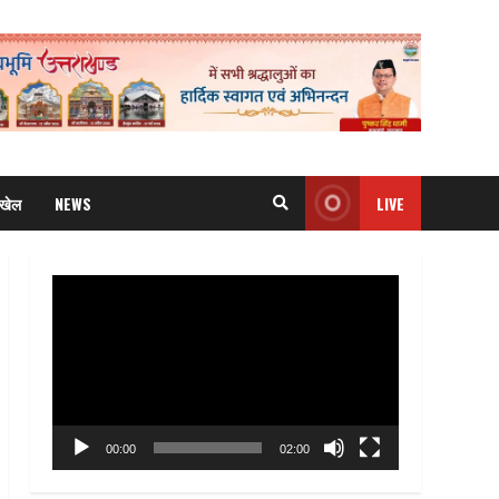
खेल
NEWS
LIVE
Video
Player
00:00
02:00