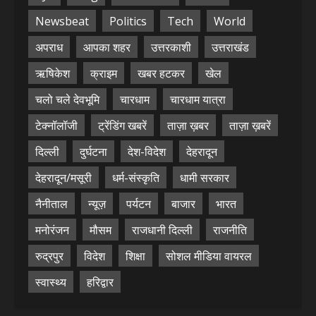
Newsbeat
Politics
Tech
World
अपराध
आपका शहर
उत्तरकाशी
उत्तराखंड
ऋषिकेश
क्राइम
खबर हटकर
खेल
चलो चले देवभूमि
चारधाम
चारधाम यात्रा
टेक्नॉलॉजी
ट्रेंडिंग खबरें
ताज़ा ख़बर
ताज़ा ख़बरें
दिल्ली
दुर्घटना
देश-विदेश
देहरादून
देहरादून/मसूरी
धर्म-संस्कृति
धामी सरकार
नैनीताल
न्यूज़
पर्यटन
बाजार
भारत
मनोरंजन
मौसम
राजधानी दिल्ली
राजनीति
रुद्रपुर
विदेश
शिक्षा
सोशल मीडिया वायरल
स्वास्थ्य
हरिद्वार