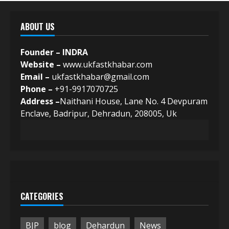
ABOUT US
Founder – INDRA
Website –
www.ukfastkhabar.com
Email –
ukfastkhabar@gmail.com
Phone –
+91-9917070725
Address –
Naithani House, Lane No. 4 Devpuram
Enclave, Badripur, Dehradun, 208005, Uk
CATEGORIES
BJP
blog
Dehardun
News