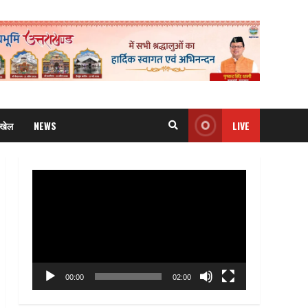
खेल
NEWS
LIVE
Video
Player
00:00
02:00