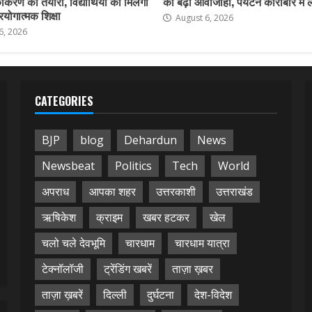
करण की तैयारी, विद्यार्थियों को मिलेगी
की बढ़ी आवाजाही, पर्यटन कारोबार में
योगात्मक शिक्षा
August 6, 2026
6, 2026
CATEGORIES
BJP
blog
Dehardun
News
Newsbeat
Politics
Tech
World
अपराध
आपका शहर
उत्तरकाशी
उत्तराखंड
ऋषिकेश
क्राइम
खबर हटकर
खेल
चलो चले देवभूमि
चारधाम
चारधाम यात्रा
टेक्नॉलॉजी
ट्रेंडिंग खबरें
ताज़ा ख़बर
ताज़ा ख़बरें
दिल्ली
दुर्घटना
देश-विदेश