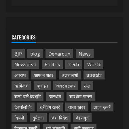
CATEGORIES
BJP
blog
Dehardun
News
Newsbeat
Politics
Tech
World
अपराध
आपका शहर
उत्तरकाशी
उत्तराखंड
ऋषिकेश
क्राइम
खबर हटकर
खेल
चलो चले देवभूमि
चारधाम
चारधाम यात्रा
टेक्नॉलॉजी
ट्रेंडिंग खबरें
ताज़ा ख़बर
ताज़ा ख़बरें
दिल्ली
दुर्घटना
देश-विदेश
देहरादून
देहरादून/मसूरी
धर्म-संस्कृति
धामी सरकार