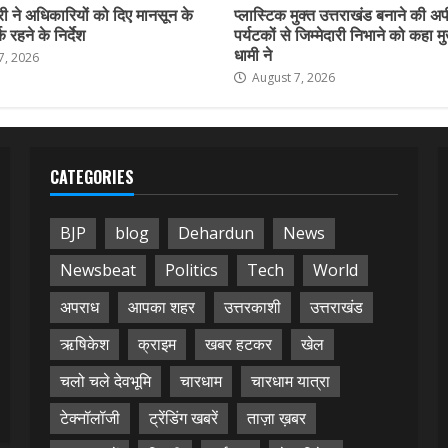
ी ने अधिकारियों को दिए मानसून के
प्लास्टिक मुक्त उत्तराखंड बनाने की अ
 रहने के निर्देश
पर्यटकों से जिम्मेदारी निभाने को कहा मु
धामी ने
7, 2026
August 7, 2026
CATEGORIES
BJP
blog
Dehardun
News
Newsbeat
Politics
Tech
World
अपराध
आपका शहर
उत्तरकाशी
उत्तराखंड
ऋषिकेश
क्राइम
खबर हटकर
खेल
चलो चले देवभूमि
चारधाम
चारधाम यात्रा
टेक्नॉलॉजी
ट्रेंडिंग खबरें
ताज़ा ख़बर