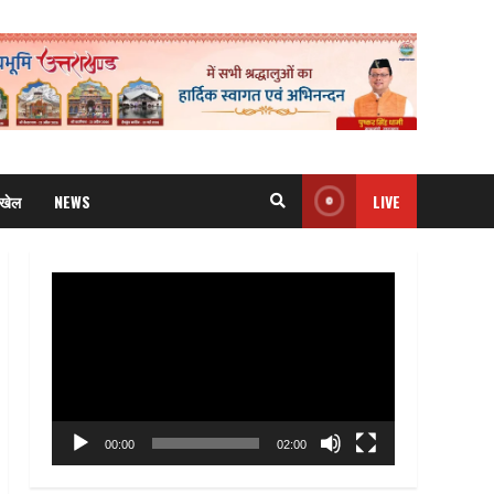
खेल
NEWS
LIVE
Video
Player
00:00
02:00