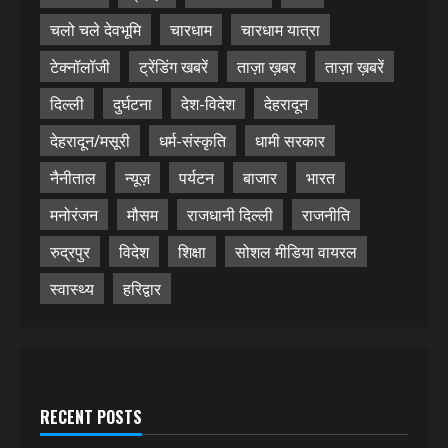
चलो चले देवभूमि
चारधाम
चारधाम यात्रा
टेक्नॉलॉजी
ट्रेंडिंग खबरें
ताज़ा ख़बर
ताज़ा ख़बरें
दिल्ली
दुर्घटना
देश-विदेश
देहरादून
देहरादून/मसूरी
धर्म-संस्कृति
धामी सरकार
नैनीताल
न्यूज़
पर्यटन
बाजार
भारत
मनोरंजन
मौसम
राजधानी दिल्ली
राजनीति
रुद्रपुर
विदेश
शिक्षा
सोशल मीडिया वायरल
स्वास्थ्य
हरिद्वार
RECENT POSTS