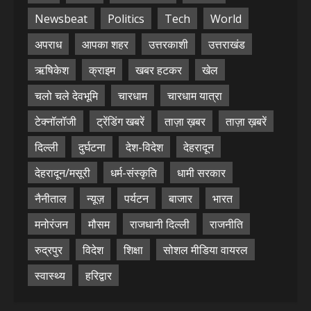
Newsbeat
Politics
Tech
World
अपराध
आपका शहर
उत्तरकाशी
उत्तराखंड
ऋषिकेश
क्राइम
खबर हटकर
खेल
चलो चले देवभूमि
चारधाम
चारधाम यात्रा
टेक्नॉलॉजी
ट्रेंडिंग खबरें
ताज़ा ख़बर
ताज़ा ख़बरें
दिल्ली
दुर्घटना
देश-विदेश
देहरादून
देहरादून/मसूरी
धर्म-संस्कृति
धामी सरकार
नैनीताल
न्यूज़
पर्यटन
बाजार
भारत
मनोरंजन
मौसम
राजधानी दिल्ली
राजनीति
रुद्रपुर
विदेश
शिक्षा
सोशल मीडिया वायरल
स्वास्थ्य
हरिद्वार