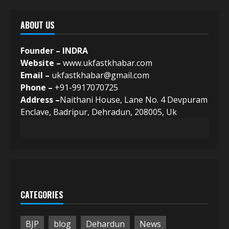
ABOUT US
Founder – INDRA
Website –
www.ukfastkhabar.com
Email –
ukfastkhabar@gmail.com
Phone –
+91-9917070725
Address –
Naithani House, Lane No. 4 Devpuram
Enclave, Badripur, Dehradun, 208005, Uk
CATEGORIES
BJP
blog
Dehardun
News