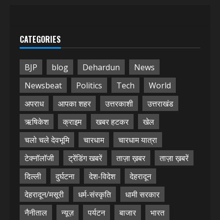
CATEGORIES
BJP
blog
Dehardun
News
Newsbeat
Politics
Tech
World
अपराध
आपका शहर
उत्तरकाशी
उत्तराखंड
ऋषिकेश
क्राइम
खबर हटकर
खेल
चलो चले देवभूमि
चारधाम
चारधाम यात्रा
टेक्नॉलॉजी
ट्रेंडिंग खबरें
ताज़ा ख़बर
ताज़ा ख़बरें
दिल्ली
दुर्घटना
देश-विदेश
देहरादून
देहरादून/मसूरी
धर्म-संस्कृति
धामी सरकार
नैनीताल
न्यूज़
पर्यटन
बाजार
भारत