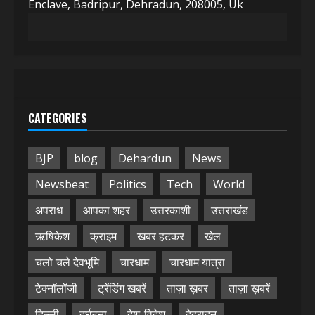
Enclave, Badripur, Dehradun, 208005, Uk
CATEGORIES
BJP
blog
Dehardun
News
Newsbeat
Politics
Tech
World
अपराध
आपका शहर
उत्तरकाशी
उत्तराखंड
ऋषिकेश
क्राइम
खबर हटकर
खेल
चलो चले देवभूमि
चारधाम
चारधाम यात्रा
टेक्नॉलॉजी
ट्रेंडिंग खबरें
ताज़ा ख़बर
ताज़ा ख़बरें
दिल्ली
दुर्घटना
देश-विदेश
देहरादून