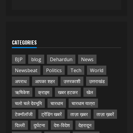
CATEGORIES
BJP
blog
Dehardun
News
Newsbeat
Politics
Tech
World
अपराध
आपका शहर
उत्तरकाशी
उत्तराखंड
ऋषिकेश
क्राइम
खबर हटकर
खेल
चलो चले देवभूमि
चारधाम
चारधाम यात्रा
टेक्नॉलॉजी
ट्रेंडिंग खबरें
ताज़ा ख़बर
ताज़ा ख़बरें
दिल्ली
दुर्घटना
देश-विदेश
देहरादून