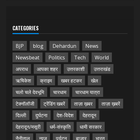
CATEGORIES
BJP
blog
Dehardun
News
Newsbeat
Politics
Tech
World
अपराध
आपका शहर
उत्तरकाशी
उत्तराखंड
ऋषिकेश
क्राइम
खबर हटकर
खेल
चलो चले देवभूमि
चारधाम
चारधाम यात्रा
टेक्नॉलॉजी
ट्रेंडिंग खबरें
ताज़ा ख़बर
ताज़ा ख़बरें
दिल्ली
दुर्घटना
देश-विदेश
देहरादून
देहरादून/मसूरी
धर्म-संस्कृति
धामी सरकार
नैनीताल
न्यूज़
पर्यटन
बाजार
भारत