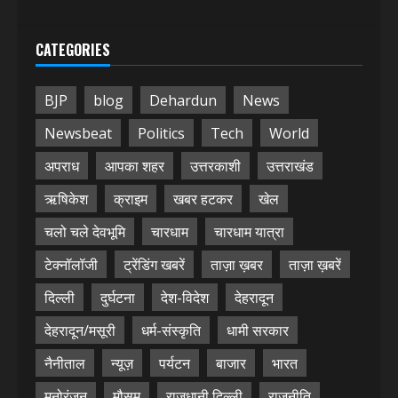
CATEGORIES
BJP
blog
Dehardun
News
Newsbeat
Politics
Tech
World
अपराध
आपका शहर
उत्तरकाशी
उत्तराखंड
ऋषिकेश
क्राइम
खबर हटकर
खेल
चलो चले देवभूमि
चारधाम
चारधाम यात्रा
टेक्नॉलॉजी
ट्रेंडिंग खबरें
ताज़ा ख़बर
ताज़ा ख़बरें
दिल्ली
दुर्घटना
देश-विदेश
देहरादून
देहरादून/मसूरी
धर्म-संस्कृति
धामी सरकार
नैनीताल
न्यूज़
पर्यटन
बाजार
भारत
मनोरंजन
मौसम
राजधानी दिल्ली
राजनीति