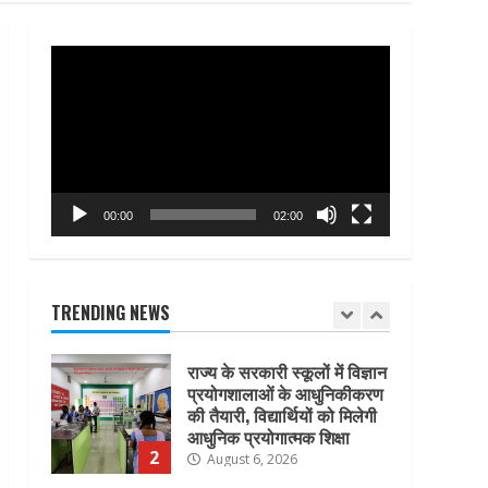
सावधानी बरतने की अपील
7
August 6, 2026
Video
Player
चारधाम यात्रा मार्गों पर सुरक्षा और
यातायात व्यवस्था होगी और सख्त,
श्रद्धालुओं की सुरक्षित यात्रा पर
सरकार का विशेष फोकस
1
August 6, 2026
00:00
02:00
राज्य के सरकारी स्कूलों में विज्ञान
प्रयोगशालाओं के आधुनिकीकरण
की तैयारी, विद्यार्थियों को मिलेगी
आधुनिक प्रयोगात्मक शिक्षा
TRENDING NEWS
2
August 6, 2026
नैनीताल और मसूरी में सप्ताहांत से
पहले पर्यटकों की बढ़ी आवाजाही,
पर्यटन कारोबार में लौटी रौनक
August 6, 2026
3