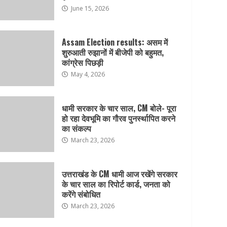
देहरादून में स्मार्ट ट्रैफिक प्रबंधन
June 15, 2026
परियोजना को मिलेगी नई रफ्तार,
जाम और सड़क दुर्घटनाओं पर
लगेगी लगाम
Assam Election results: असम में
4
August 6, 2026
शुरुआती रुझानों में बीजेपी को बहुमत,
कांग्रेस पिछड़ी
जनगणना 2027 की तैयारी शुरू,
May 4, 2026
उत्तराखंड में 1 सितंबर से शुरू
होगा विशेष गणना अभियान
धामी सरकार के चार साल, CM बोले- पूरा
August 6, 2026
5
हो रहा देवभूमि का गौरव पुनर्स्थापित करने
का संकल्प
उत्तराखंड में भारी बारिश का
March 23, 2026
अलर्ट: कई जिलों में तेज वर्षा और
भूस्खलन की आशंका, प्रशासन ने
जारी की एडवाइजरी
उत्तराखंड के CM धामी आज रखेंगे सरकार
6
August 6, 2026
के चार साल का रिपोर्ट कार्ड, जनता को
करेंगे संबोधित
चारधाम यात्रा पर मौसम की
March 23, 2026
नजर: लगातार बारिश के बीच
प्रशासन सतर्क, श्रद्धालुओं से