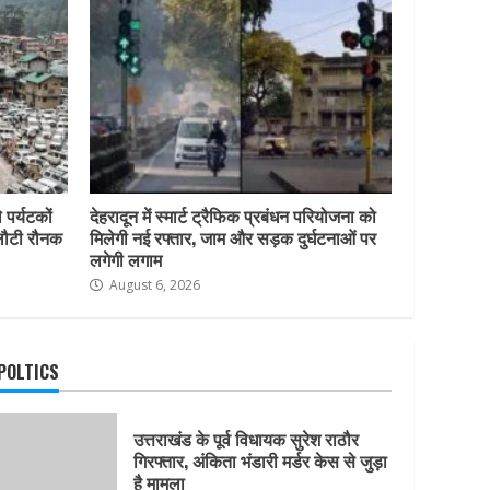
 पर्यटकों
देहरादून में स्मार्ट ट्रैफिक प्रबंधन परियोजना को
 लौटी रौनक
मिलेगी नई रफ्तार, जाम और सड़क दुर्घटनाओं पर
लगेगी लगाम
August 6, 2026
नैनीताल और मसूरी में सप्ताहांत से
POLTICS
पहले पर्यटकों की बढ़ी आवाजाही,
पर्यटन कारोबार में लौटी रौनक
उत्तराखंड के पूर्व विधायक सुरेश राठौर
August 6, 2026
3
गिरफ्तार, अंकिता भंडारी मर्डर केस से जुड़ा
है मामला