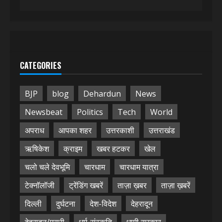
CATEGORIES
BJP
blog
Dehardun
News
Newsbeat
Politics
Tech
World
अपराध
आपका शहर
उत्तरकाशी
उत्तराखंड
ऋषिकेश
क्राइम
खबर हटकर
खेल
चलो चले देवभूमि
चारधाम
चारधाम यात्रा
टेक्नॉलॉजी
ट्रेंडिंग खबरें
ताज़ा ख़बर
ताज़ा ख़बरें
दिल्ली
दुर्घटना
देश-विदेश
देहरादून
देहरादून/मसूरी
धर्म-संस्कृति
धामी सरकार