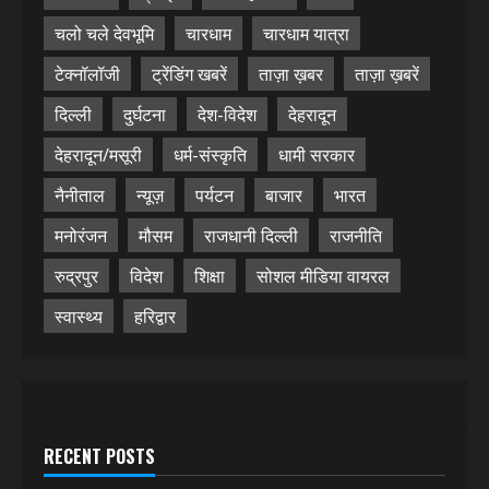
चलो चले देवभूमि
चारधाम
चारधाम यात्रा
टेक्नॉलॉजी
ट्रेंडिंग खबरें
ताज़ा ख़बर
ताज़ा ख़बरें
दिल्ली
दुर्घटना
देश-विदेश
देहरादून
देहरादून/मसूरी
धर्म-संस्कृति
धामी सरकार
नैनीताल
न्यूज़
पर्यटन
बाजार
भारत
मनोरंजन
मौसम
राजधानी दिल्ली
राजनीति
रुद्रपुर
विदेश
शिक्षा
सोशल मीडिया वायरल
स्वास्थ्य
हरिद्वार
RECENT POSTS