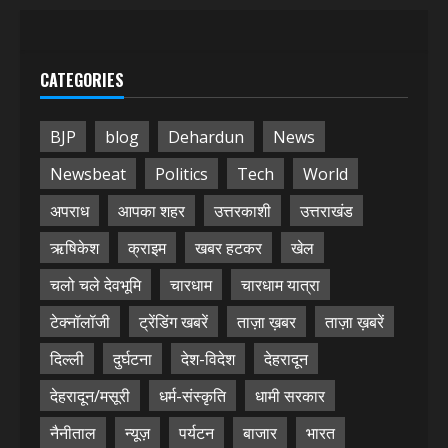
CATEGORIES
BJP
blog
Dehardun
News
Newsbeat
Politics
Tech
World
अपराध
आपका शहर
उत्तरकाशी
उत्तराखंड
ऋषिकेश
क्राइम
खबर हटकर
खेल
चलो चले देवभूमि
चारधाम
चारधाम यात्रा
टेक्नॉलॉजी
ट्रेंडिंग खबरें
ताज़ा ख़बर
ताज़ा ख़बरें
दिल्ली
दुर्घटना
देश-विदेश
देहरादून
देहरादून/मसूरी
धर्म-संस्कृति
धामी सरकार
नैनीताल
न्यूज़
पर्यटन
बाजार
भारत