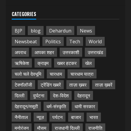
CATEGORIES
BJP
blog
Dehardun
News
Newsbeat
Politics
Tech
World
अपराध
आपका शहर
उत्तरकाशी
उत्तराखंड
ऋषिकेश
क्राइम
खबर हटकर
खेल
चलो चले देवभूमि
चारधाम
चारधाम यात्रा
टेक्नॉलॉजी
ट्रेंडिंग खबरें
ताज़ा ख़बर
ताज़ा ख़बरें
दिल्ली
दुर्घटना
देश-विदेश
देहरादून
देहरादून/मसूरी
धर्म-संस्कृति
धामी सरकार
नैनीताल
न्यूज़
पर्यटन
बाजार
भारत
मनोरंजन
मौसम
राजधानी दिल्ली
राजनीति