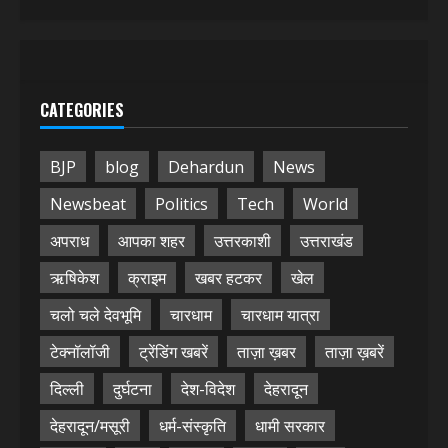
CATEGORIES
BJP
blog
Dehardun
News
Newsbeat
Politics
Tech
World
अपराध
आपका शहर
उत्तरकाशी
उत्तराखंड
ऋषिकेश
क्राइम
खबर हटकर
खेल
चलो चले देवभूमि
चारधाम
चारधाम यात्रा
टेक्नॉलॉजी
ट्रेंडिंग खबरें
ताज़ा ख़बर
ताज़ा ख़बरें
दिल्ली
दुर्घटना
देश-विदेश
देहरादून
देहरादून/मसूरी
धर्म-संस्कृति
धामी सरकार