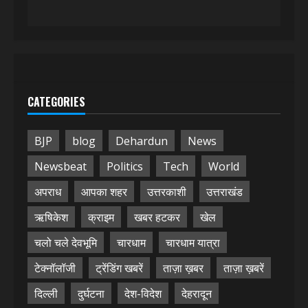
CATEGORIES
BJP
blog
Dehardun
News
Newsbeat
Politics
Tech
World
अपराध
आपका शहर
उत्तरकाशी
उत्तराखंड
ऋषिकेश
क्राइम
खबर हटकर
खेल
चलो चले देवभूमि
चारधाम
चारधाम यात्रा
टेक्नॉलॉजी
ट्रेंडिंग खबरें
ताज़ा ख़बर
ताज़ा ख़बरें
दिल्ली
दुर्घटना
देश-विदेश
देहरादून