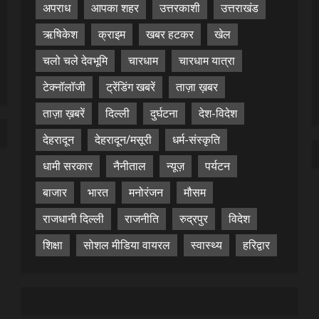
अपराध
आपका शहर
उत्तरकाशी
उत्तराखंड
ऋषिकेश
क्राइम
खबर हटकर
खेल
चलो चले देवभूमि
चारधाम
चारधाम यात्रा
टेक्नॉलॉजी
ट्रेंडिंग खबरें
ताज़ा ख़बर
ताज़ा ख़बरें
दिल्ली
दुर्घटना
देश-विदेश
देहरादून
देहरादून/मसूरी
धर्म-संस्कृति
धामी सरकार
नैनीताल
न्यूज़
पर्यटन
बाजार
भारत
मनोरंजन
मौसम
राजधानी दिल्ली
राजनीति
रुद्रपुर
विदेश
शिक्षा
सोशल मीडिया वायरल
स्वास्थ्य
हरिद्वार