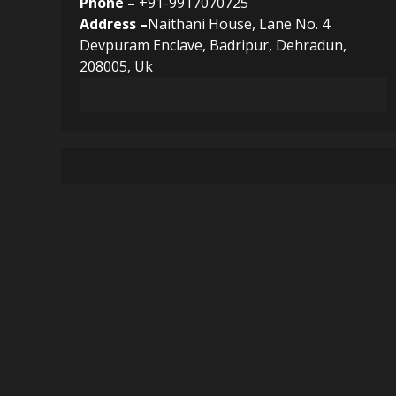
Phone –
+91-9917070725
Address –
Naithani House, Lane No. 4
Devpuram Enclave, Badripur, Dehradun,
208005, Uk