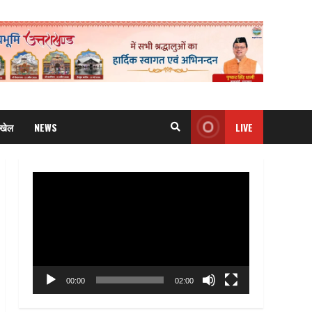
खेल
NEWS
LIVE
Video
Player
00:00
02:00