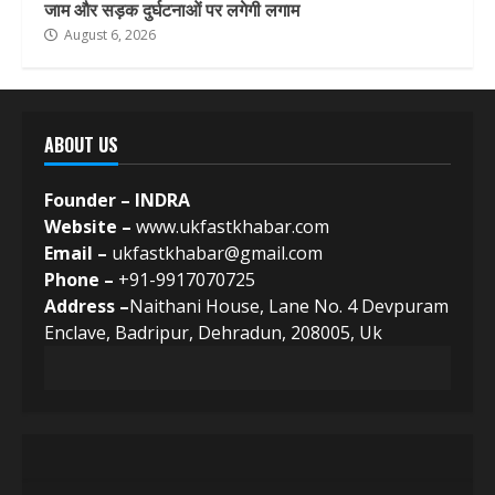
जाम और सड़क दुर्घटनाओं पर लगेगी लगाम
August 6, 2026
ABOUT US
Founder – INDRA
Website –
www.ukfastkhabar.com
Email –
ukfastkhabar@gmail.com
Phone –
+91-9917070725
Address –
Naithani House, Lane No. 4 Devpuram
Enclave, Badripur, Dehradun, 208005, Uk