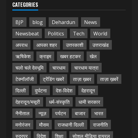
CATEGORIES
BJP
blog
Dehardun
News
Newsbeat
Politics
Tech
World
अपराध
आपका शहर
उत्तरकाशी
उत्तराखंड
ऋषिकेश
क्राइम
खबर हटकर
खेल
चलो चले देवभूमि
चारधाम
चारधाम यात्रा
टेक्नॉलॉजी
ट्रेंडिंग खबरें
ताज़ा ख़बर
ताज़ा ख़बरें
दिल्ली
दुर्घटना
देश-विदेश
देहरादून
देहरादून/मसूरी
धर्म-संस्कृति
धामी सरकार
नैनीताल
न्यूज़
पर्यटन
बाजार
भारत
मनोरंजन
मौसम
राजधानी दिल्ली
राजनीति
रुद्रपुर
विदेश
शिक्षा
सोशल मीडिया वायरल