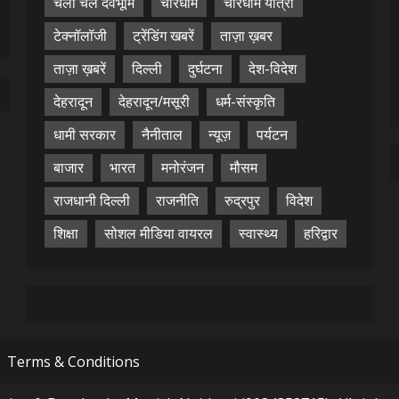
चलो चले देवभूमि
चारधाम
चारधाम यात्रा
टेक्नॉलॉजी
ट्रेंडिंग खबरें
ताज़ा ख़बर
ताज़ा ख़बरें
दिल्ली
दुर्घटना
देश-विदेश
देहरादून
देहरादून/मसूरी
धर्म-संस्कृति
धामी सरकार
नैनीताल
न्यूज़
पर्यटन
बाजार
भारत
मनोरंजन
मौसम
राजधानी दिल्ली
राजनीति
रुद्रपुर
विदेश
शिक्षा
सोशल मीडिया वायरल
स्वास्थ्य
हरिद्वार
Terms & Conditions