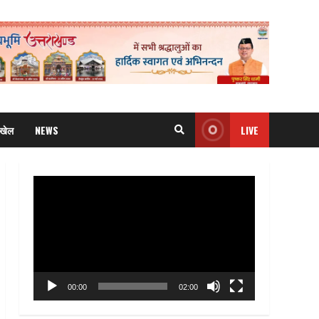
खेल
NEWS
LIVE
Video
Player
00:00
02:00