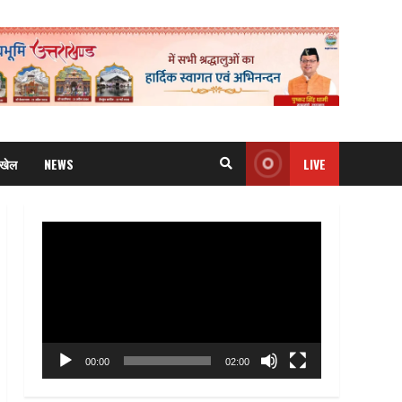
खेल
NEWS
LIVE
Video
Player
00:00
02:00