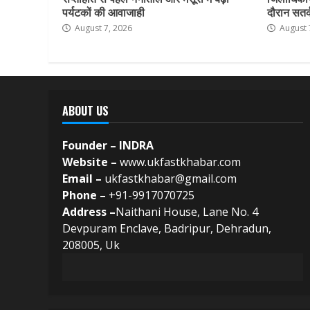
पर्यटकों की आवाजाही
दौरान सतर्क
August 7, 2026
August 
ABOUT US
Founder – INDRA
Website –
www.ukfastkhabar.com
Email –
ukfastkhabar@gmail.com
Phone –
+91-9917070725
Address –
Naithani House, Lane No. 4
Devpuram Enclave, Badripur, Dehradun,
208005, Uk