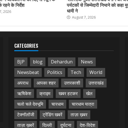
 रहने के निर्देश
पर्यटकों से जिम्मेदारी निभाने को कहा मु
धामी ने
7, 2026
August 7, 2026
CATEGORIES
BJP
blog
Dehardun
News
Newsbeat
Politics
Tech
World
अपराध
आपका शहर
उत्तरकाशी
उत्तराखंड
ऋषिकेश
क्राइम
खबर हटकर
खेल
चलो चले देवभूमि
चारधाम
चारधाम यात्रा
टेक्नॉलॉजी
ट्रेंडिंग खबरें
ताज़ा ख़बर
ताज़ा ख़बरें
दिल्ली
दुर्घटना
देश-विदेश