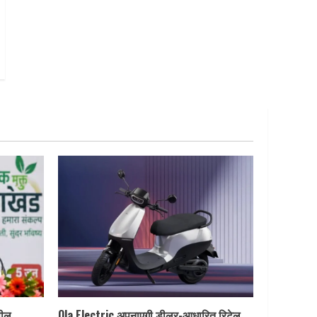
पील,
Ola Electric अपनाएगी डीलर-आधारित रिटेल