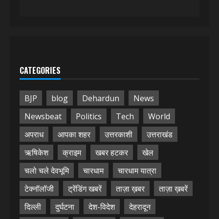
CATEGORIES
BJP
blog
Dehardun
News
Newsbeat
Politics
Tech
World
अपराध
आपका शहर
उत्तरकाशी
उत्तराखंड
ऋषिकेश
क्राइम
खबर हटकर
खेल
चलो चले देवभूमि
चारधाम
चारधाम यात्रा
टेक्नॉलॉजी
ट्रेंडिंग खबरें
ताज़ा ख़बर
ताज़ा ख़बरें
दिल्ली
दुर्घटना
देश-विदेश
देहरादून