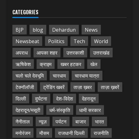
CATEGORIES
BJP
blog
Dehardun
News
Newsbeat
Politics
Tech
World
अपराध
आपका शहर
उत्तरकाशी
उत्तराखंड
ऋषिकेश
क्राइम
खबर हटकर
खेल
चलो चले देवभूमि
चारधाम
चारधाम यात्रा
टेक्नॉलॉजी
ट्रेंडिंग खबरें
ताज़ा ख़बर
ताज़ा ख़बरें
दिल्ली
दुर्घटना
देश-विदेश
देहरादून
देहरादून/मसूरी
धर्म-संस्कृति
धामी सरकार
नैनीताल
न्यूज़
पर्यटन
बाजार
भारत
मनोरंजन
मौसम
राजधानी दिल्ली
राजनीति