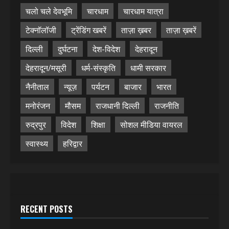
चलो चले देवभूमि
चारधाम
चारधाम यात्रा
टेक्नॉलॉजी
ट्रेंडिंग खबरें
ताज़ा ख़बर
ताज़ा ख़बरें
दिल्ली
दुर्घटना
देश-विदेश
देहरादून
देहरादून/मसूरी
धर्म-संस्कृति
धामी सरकार
नैनीताल
न्यूज़
पर्यटन
बाजार
भारत
मनोरंजन
मौसम
राजधानी दिल्ली
राजनीति
रुद्रपुर
विदेश
शिक्षा
सोशल मीडिया वायरल
स्वास्थ्य
हरिद्वार
RECENT POSTS