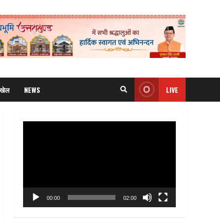
खेल
NEWS
LIVE
Video
Player
00:00
02:00