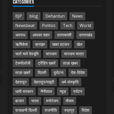
CATEGORIES
BJP
blog
Dehardun
News
Newsbeat
Politics
Tech
World
अपराध
आपका शहर
उत्तरकाशी
उत्तराखंड
ऋषिकेश
क्राइम
खबर हटकर
खेल
चलो चले देवभूमि
चारधाम
चारधाम यात्रा
टेक्नॉलॉजी
ट्रेंडिंग खबरें
ताज़ा ख़बर
ताज़ा ख़बरें
दिल्ली
दुर्घटना
देश-विदेश
देहरादून
देहरादून/मसूरी
धर्म-संस्कृति
धामी सरकार
नैनीताल
न्यूज़
पर्यटन
बाजार
भारत
मनोरंजन
मौसम
राजधानी दिल्ली
राजनीति
रुद्रपुर
विदेश