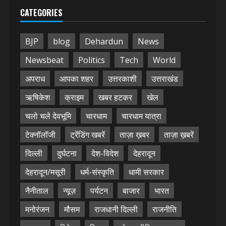
CATEGORIES
BJP
blog
Dehardun
News
Newsbeat
Politics
Tech
World
अपराध
आपका शहर
उत्तरकाशी
उत्तराखंड
ऋषिकेश
क्राइम
खबर हटकर
खेल
चलो चले देवभूमि
चारधाम
चारधाम यात्रा
टेक्नॉलॉजी
ट्रेंडिंग खबरें
ताज़ा ख़बर
ताज़ा ख़बरें
दिल्ली
दुर्घटना
देश-विदेश
देहरादून
देहरादून/मसूरी
धर्म-संस्कृति
धामी सरकार
नैनीताल
न्यूज़
पर्यटन
बाजार
भारत
मनोरंजन
मौसम
राजधानी दिल्ली
राजनीति