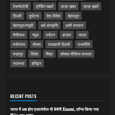
टेक्नॉलॉजी
ट्रेंडिंग खबरें
ताज़ा ख़बर
ताज़ा ख़बरें
दिल्ली
दुर्घटना
देश-विदेश
देहरादून
देहरादून/मसूरी
धर्म-संस्कृति
धामी सरकार
नैनीताल
न्यूज़
पर्यटन
बाजार
भारत
मनोरंजन
मौसम
राजधानी दिल्ली
राजनीति
रुद्रपुर
विदेश
शिक्षा
सोशल मीडिया वायरल
स्वास्थ्य
हरिद्वार
RECENT POSTS
भारत में अब होम एप्लायंसेज भी बेचेगी Xiaomi, लॉन्च किया नया