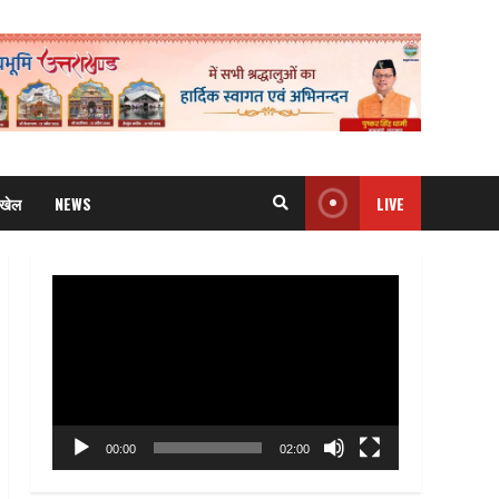
खेल
NEWS
LIVE
Video
Player
00:00
02:00