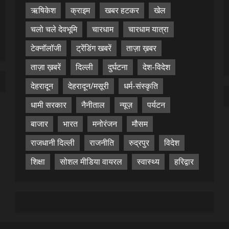
ऋषिकेश
क्राइम
खबर हटकर
खेल
चलो चले देवभूमि
चारधाम
चारधाम यात्रा
टेक्नॉलॉजी
ट्रेंडिंग खबरें
ताज़ा ख़बर
ताज़ा ख़बरें
दिल्ली
दुर्घटना
देश-विदेश
देहरादून
देहरादून/मसूरी
धर्म-संस्कृति
धामी सरकार
नैनीताल
न्यूज़
पर्यटन
बाजार
भारत
मनोरंजन
मौसम
राजधानी दिल्ली
राजनीति
रुद्रपुर
विदेश
शिक्षा
सोशल मीडिया वायरल
स्वास्थ्य
हरिद्वार