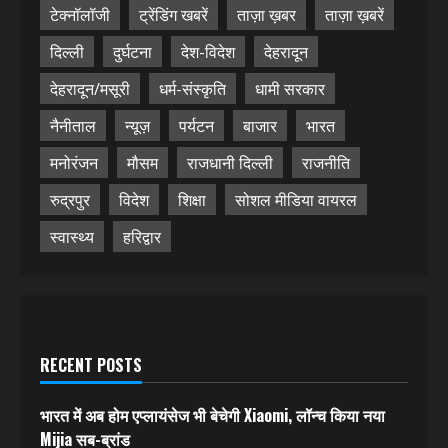
टेक्नॉलॉजी
ट्रेंडिंग खबरें
ताज़ा ख़बर
ताज़ा ख़बरें
दिल्ली
दुर्घटना
देश-विदेश
देहरादून
देहरादून/मसूरी
धर्म-संस्कृति
धामी सरकार
नैनीताल
न्यूज़
पर्यटन
बाजार
भारत
मनोरंजन
मौसम
राजधानी दिल्ली
राजनीति
रुद्रपुर
विदेश
शिक्षा
सोशल मीडिया वायरल
स्वास्थ्य
हरिद्वार
RECENT POSTS
भारत में अब होम एप्लायंसेज भी बेचेगी Xiaomi, लॉन्च किया नया
Mijia सब-ब्रांड