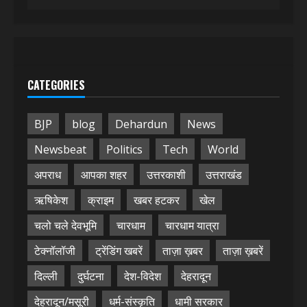
CATEGORIES
BJP
blog
Dehardun
News
Newsbeat
Politics
Tech
World
अपराध
आपका शहर
उत्तरकाशी
उत्तराखंड
ऋषिकेश
क्राइम
खबर हटकर
खेल
चलो चले देवभूमि
चारधाम
चारधाम यात्रा
टेक्नॉलॉजी
ट्रेंडिंग खबरें
ताज़ा ख़बर
ताज़ा ख़बरें
दिल्ली
दुर्घटना
देश-विदेश
देहरादून
देहरादून/मसूरी
धर्म-संस्कृति
धामी सरकार