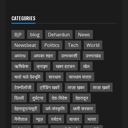
CATEGORIES
BJP
blog
Dehardun
News
Newsbeat
Politics
Tech
World
अपराध
आपका शहर
उत्तरकाशी
उत्तराखंड
ऋषिकेश
क्राइम
खबर हटकर
खेल
चलो चले देवभूमि
चारधाम
चारधाम यात्रा
टेक्नॉलॉजी
ट्रेंडिंग खबरें
ताज़ा ख़बर
ताज़ा ख़बरें
दिल्ली
दुर्घटना
देश-विदेश
देहरादून
देहरादून/मसूरी
धर्म-संस्कृति
धामी सरकार
नैनीताल
न्यूज़
पर्यटन
बाजार
भारत