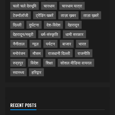
चलो चले देवभूमि
चारधाम
चारधाम यात्रा
टेक्नॉलॉजी
ट्रेंडिंग खबरें
ताज़ा ख़बर
ताज़ा ख़बरें
दिल्ली
दुर्घटना
देश-विदेश
देहरादून
देहरादून/मसूरी
धर्म-संस्कृति
धामी सरकार
नैनीताल
न्यूज़
पर्यटन
बाजार
भारत
मनोरंजन
मौसम
राजधानी दिल्ली
राजनीति
रुद्रपुर
विदेश
शिक्षा
सोशल मीडिया वायरल
स्वास्थ्य
हरिद्वार
RECENT POSTS