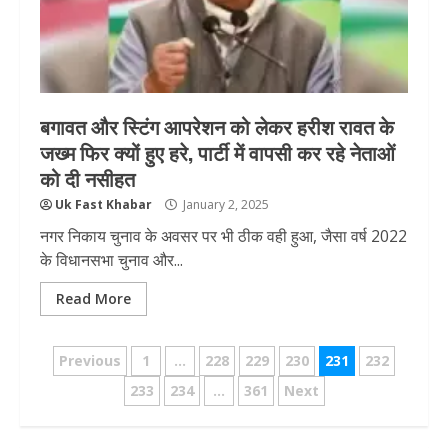
बगावत और स्टिंग आपरेशन को लेकर हरीश रावत के
जख्म फिर क्यों हुए हरे, पार्टी में वापसी कर रहे नेताओं
को दी नसीहत
Uk Fast Khabar
January 2, 2025
नगर निकाय चुनाव के अवसर पर भी ठीक वही हुआ, जैसा वर्ष 2022
के विधानसभा चुनाव और...
Read More
Posts
Previous
1
…
228
229
230
231
232
pagination
233
234
…
361
Next