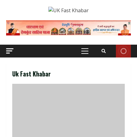
Skip
to
content
Primary
Menu
Uk Fast Khabar