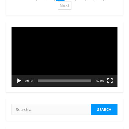
pagination
Next
Video
Player
00:00
02:00
Search
for: