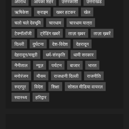
अपराध
आपका शहर
उत्तरकाशी
उत्तराखंड
ऋषिकेश
क्राइम
खबर हटकर
खेल
चलो चले देवभूमि
चारधाम
चारधाम यात्रा
टेक्नॉलॉजी
ट्रेंडिंग खबरें
ताज़ा ख़बर
ताज़ा ख़बरें
दिल्ली
दुर्घटना
देश-विदेश
देहरादून
देहरादून/मसूरी
धर्म-संस्कृति
धामी सरकार
नैनीताल
न्यूज़
पर्यटन
बाजार
भारत
मनोरंजन
मौसम
राजधानी दिल्ली
राजनीति
रुद्रपुर
विदेश
शिक्षा
सोशल मीडिया वायरल
स्वास्थ्य
हरिद्वार