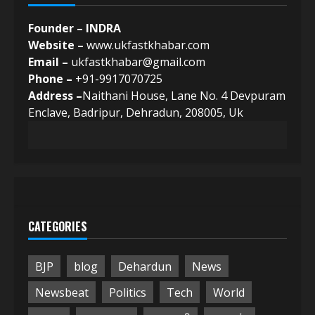
Founder – INDRA
Website –
www.ukfastkhabar.com
Email –
ukfastkhabar@gmail.com
Phone –
+91-9917070725
Address –
Naithani House, Lane No. 4 Devpuram
Enclave, Badripur, Dehradun, 208005, Uk
CATEGORIES
BJP
blog
Dehardun
News
Newsbeat
Politics
Tech
World