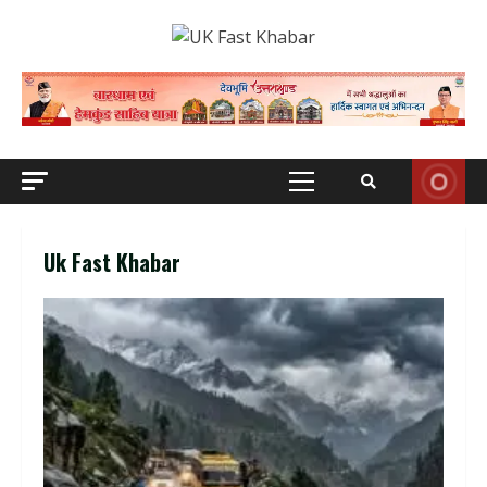
Skip
to
content
Primary
Menu
Uk Fast Khabar