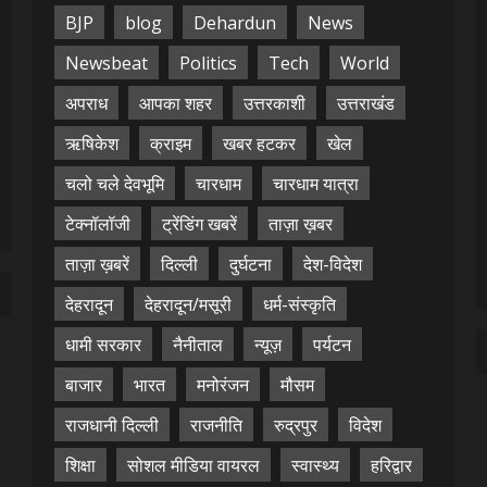
BJP
blog
Dehardun
News
Newsbeat
Politics
Tech
World
अपराध
आपका शहर
उत्तरकाशी
उत्तराखंड
ऋषिकेश
क्राइम
खबर हटकर
खेल
चलो चले देवभूमि
चारधाम
चारधाम यात्रा
टेक्नॉलॉजी
ट्रेंडिंग खबरें
ताज़ा ख़बर
ताज़ा ख़बरें
दिल्ली
दुर्घटना
देश-विदेश
देहरादून
देहरादून/मसूरी
धर्म-संस्कृति
धामी सरकार
नैनीताल
न्यूज़
पर्यटन
बाजार
भारत
मनोरंजन
मौसम
राजधानी दिल्ली
राजनीति
रुद्रपुर
विदेश
शिक्षा
सोशल मीडिया वायरल
स्वास्थ्य
हरिद्वार