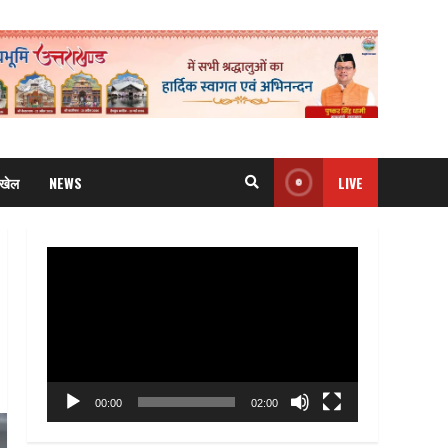
खेल
NEWS
LIVE
Video
Player
00:00
02:00