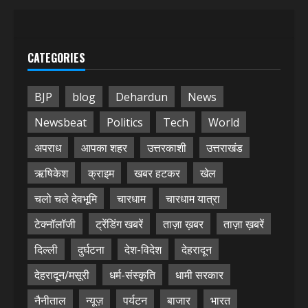
CATEGORIES
BJP
blog
Dehardun
News
Newsbeat
Politics
Tech
World
अपराध
आपका शहर
उत्तरकाशी
उत्तराखंड
ऋषिकेश
क्राइम
खबर हटकर
खेल
चलो चले देवभूमि
चारधाम
चारधाम यात्रा
टेक्नॉलॉजी
ट्रेंडिंग खबरें
ताज़ा ख़बर
ताज़ा ख़बरें
दिल्ली
दुर्घटना
देश-विदेश
देहरादून
देहरादून/मसूरी
धर्म-संस्कृति
धामी सरकार
नैनीताल
न्यूज़
पर्यटन
बाजार
भारत