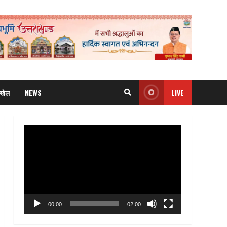
खेल
NEWS
LIVE
Video
Player
00:00
02:00