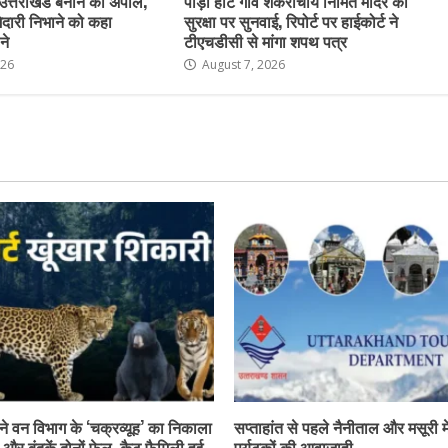
त उत्तराखंड बनाने की अपील,
पौड़ी हाट गांव शंकराचार्य निर्मित मंदिर की
्मेदारी निभाने को कहा
सुरक्षा पर सुनवाई, रिपोर्ट पर हाईकोर्ट ने
ने
टीएचडीसी से मांगा शपथ पत्र
026
August 7, 2026
े वन विभाग के ‘चक्रव्यूह’ का निकाला
सप्ताहांत से पहले नैनीताल और मसूरी में
े और बंदूकें दोनों फेल, कैट फैमिली हुई
पर्यटकों की आवाजाही