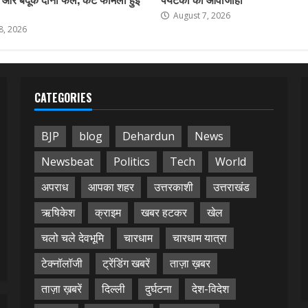
August 7, 2026
8, 2026
CATEGORIES
BJP
blog
Dehardun
News
Newsbeat
Politics
Tech
World
अपराध
आपका शहर
उत्तरकाशी
उत्तराखंड
ऋषिकेश
क्राइम
खबर हटकर
खेल
चलो चले देवभूमि
चारधाम
चारधाम यात्रा
टेक्नॉलॉजी
ट्रेंडिंग खबरें
ताज़ा ख़बर
ताज़ा ख़बरें
दिल्ली
दुर्घटना
देश-विदेश