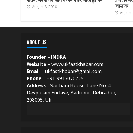
‘चालाक’
August 8, 2026
August 
ABOUT US
Founder – INDRA
Website –
www.ukfastkhabar.com
Email –
ukfastkhabar@gmail.com
Phone –
+91-9917070725
Address –
Naithani House, Lane No. 4
Devpuram Enclave, Badripur, Dehradun,
208005, Uk