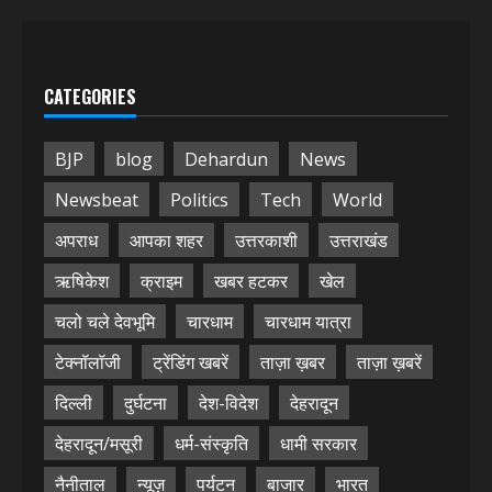
CATEGORIES
BJP
blog
Dehardun
News
Newsbeat
Politics
Tech
World
अपराध
आपका शहर
उत्तरकाशी
उत्तराखंड
ऋषिकेश
क्राइम
खबर हटकर
खेल
चलो चले देवभूमि
चारधाम
चारधाम यात्रा
टेक्नॉलॉजी
ट्रेंडिंग खबरें
ताज़ा ख़बर
ताज़ा ख़बरें
दिल्ली
दुर्घटना
देश-विदेश
देहरादून
देहरादून/मसूरी
धर्म-संस्कृति
धामी सरकार
नैनीताल
न्यूज़
पर्यटन
बाजार
भारत