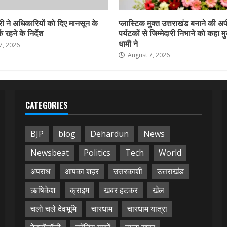
ी ने अधिकारियों को दिए मानसून के
प्लास्टिक मुक्त उत्तराखंड बनाने की अ
 रहने के निर्देश
पर्यटकों से जिम्मेदारी निभाने को कहा मु
धामी ने
7, 2026
August 7, 2026
CATEGORIES
BJP
blog
Dehardun
News
Newsbeat
Politics
Tech
World
अपराध
आपका शहर
उत्तरकाशी
उत्तराखंड
ऋषिकेश
क्राइम
खबर हटकर
खेल
चलो चले देवभूमि
चारधाम
चारधाम यात्रा