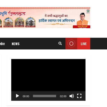
खेल
NEWS
LIVE
Video
Player
00:00
02:00