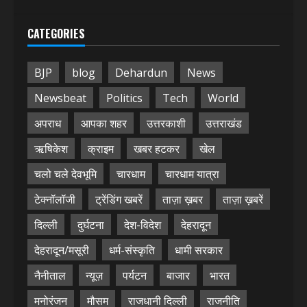
CATEGORIES
BJP
blog
Dehardun
News
Newsbeat
Politics
Tech
World
अपराध
आपका शहर
उत्तरकाशी
उत्तराखंड
ऋषिकेश
क्राइम
खबर हटकर
खेल
चलो चले देवभूमि
चारधाम
चारधाम यात्रा
टेक्नॉलॉजी
ट्रेंडिंग खबरें
ताज़ा ख़बर
ताज़ा ख़बरें
दिल्ली
दुर्घटना
देश-विदेश
देहरादून
देहरादून/मसूरी
धर्म-संस्कृति
धामी सरकार
नैनीताल
न्यूज़
पर्यटन
बाजार
भारत
मनोरंजन
मौसम
राजधानी दिल्ली
राजनीति