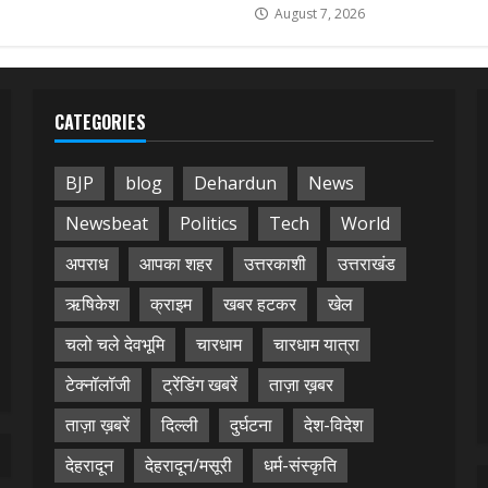
August 7, 2026
CATEGORIES
BJP
blog
Dehardun
News
Newsbeat
Politics
Tech
World
अपराध
आपका शहर
उत्तरकाशी
उत्तराखंड
ऋषिकेश
क्राइम
खबर हटकर
खेल
चलो चले देवभूमि
चारधाम
चारधाम यात्रा
टेक्नॉलॉजी
ट्रेंडिंग खबरें
ताज़ा ख़बर
ताज़ा ख़बरें
दिल्ली
दुर्घटना
देश-विदेश
देहरादून
देहरादून/मसूरी
धर्म-संस्कृति