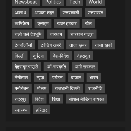
Newsbeat
Politics
Tech
World
अपराध
आपका शहर
उत्तरकाशी
उत्तराखंड
ऋषिकेश
क्राइम
खबर हटकर
खेल
चलो चले देवभूमि
चारधाम
चारधाम यात्रा
टेक्नॉलॉजी
ट्रेंडिंग खबरें
ताज़ा ख़बर
ताज़ा ख़बरें
दिल्ली
दुर्घटना
देश-विदेश
देहरादून
देहरादून/मसूरी
धर्म-संस्कृति
धामी सरकार
नैनीताल
न्यूज़
पर्यटन
बाजार
भारत
मनोरंजन
मौसम
राजधानी दिल्ली
राजनीति
रुद्रपुर
विदेश
शिक्षा
सोशल मीडिया वायरल
स्वास्थ्य
हरिद्वार