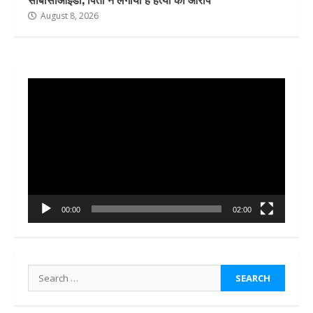
August 8, 2026
Video
Player
00:00
02:00
Search
for: