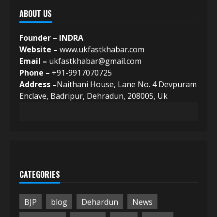
ABOUT US
Founder – INDRA
Website –
www.ukfastkhabar.com
Email –
ukfastkhabar@gmail.com
Phone –
+91-9917070725
Address –
Naithani House, Lane No. 4 Devpuram
Enclave, Badripur, Dehradun, 208005, Uk
CATEGORIES
BJP
blog
Dehardun
News