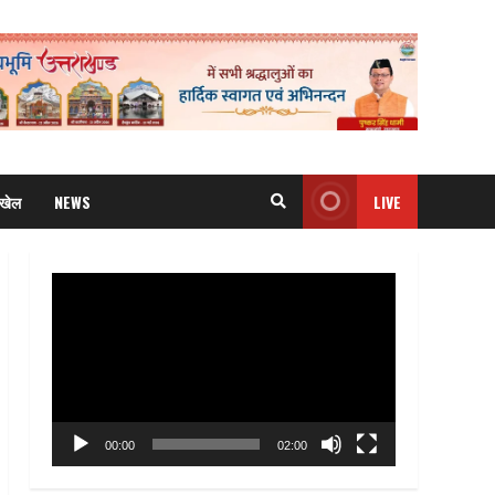
खेल
NEWS
LIVE
Video
Player
00:00
02:00