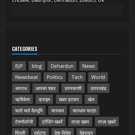
Enclave, Badripur, Dehradun, 208005, Uk
CATEGORIES
BJP
blog
Dehardun
News
Newsbeat
Politics
Tech
World
अपराध
आपका शहर
उत्तरकाशी
उत्तराखंड
ऋषिकेश
क्राइम
खबर हटकर
खेल
चलो चले देवभूमि
चारधाम
चारधाम यात्रा
टेक्नॉलॉजी
ट्रेंडिंग खबरें
ताज़ा ख़बर
ताज़ा ख़बरें
दिल्ली
दुर्घटना
देश-विदेश
देहरादून