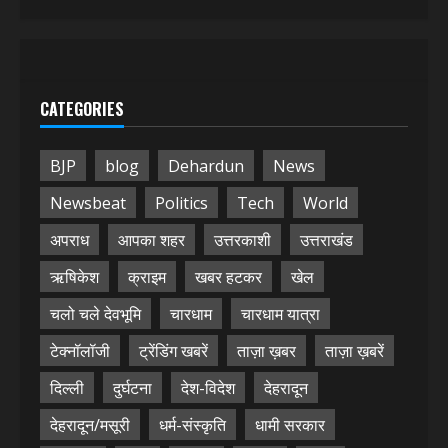
CATEGORIES
BJP
blog
Dehardun
News
Newsbeat
Politics
Tech
World
अपराध
आपका शहर
उत्तरकाशी
उत्तराखंड
ऋषिकेश
क्राइम
खबर हटकर
खेल
चलो चले देवभूमि
चारधाम
चारधाम यात्रा
टेक्नॉलॉजी
ट्रेंडिंग खबरें
ताज़ा ख़बर
ताज़ा ख़बरें
दिल्ली
दुर्घटना
देश-विदेश
देहरादून
देहरादून/मसूरी
धर्म-संस्कृति
धामी सरकार