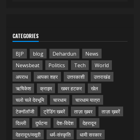
CATEGORIES
BJP
blog
Dehardun
News
Newsbeat
Politics
Tech
World
अपराध
आपका शहर
उत्तरकाशी
उत्तराखंड
ऋषिकेश
क्राइम
खबर हटकर
खेल
चलो चले देवभूमि
चारधाम
चारधाम यात्रा
टेक्नॉलॉजी
ट्रेंडिंग खबरें
ताज़ा ख़बर
ताज़ा ख़बरें
दिल्ली
दुर्घटना
देश-विदेश
देहरादून
देहरादून/मसूरी
धर्म-संस्कृति
धामी सरकार