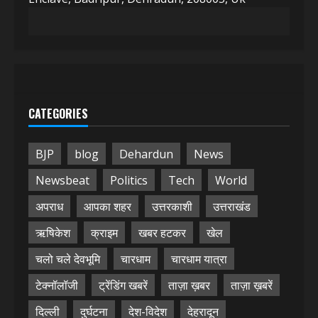
CATEGORIES
BJP
blog
Dehardun
News
Newsbeat
Politics
Tech
World
अपराध
आपका शहर
उत्तरकाशी
उत्तराखंड
ऋषिकेश
क्राइम
खबर हटकर
खेल
चलो चले देवभूमि
चारधाम
चारधाम यात्रा
टेक्नॉलॉजी
ट्रेंडिंग खबरें
ताज़ा ख़बर
ताज़ा ख़बरें
दिल्ली
दुर्घटना
देश-विदेश
देहरादून